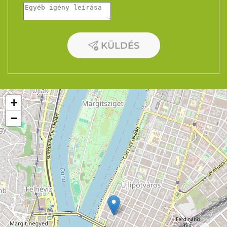
KÜLDÉS
+
−