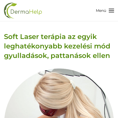
Menü
Skip
to
main
content
Soft Laser terápia az egyik
leghatékonyabb kezelési mód
gyulladások, pattanások ellen