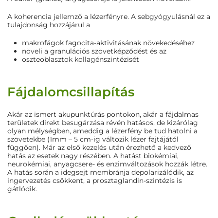
A koherencia jellemző a lézerfényre. A sebgyógyulásnál ez a
tulajdonság hozzájárul a
makrofágok fagocita-aktivitásának növekedéséhez
növeli a granulációs szövetképződést és az
oszteoblasztok kollagénszintézisét
Fájdalomcsillapítás
Akár az ismert akupunktúrás pontokon, akár a fájdalmas
területek direkt besugárzása révén hatásos, de kizárólag
olyan mélységben, ameddig a lézerfény be tud hatolni a
szövetekbe (1mm – 5 cm-ig változik lézer fajtájától
függően). Már az első kezelés után érezhető a kedvező
hatás az esetek nagy részében. A hatást biokémiai,
neurokémiai, anyagcsere- és enzimváltozások hozzák létre.
A hatás során a idegsejt membránja depolarizálódik, az
ingervezetés csökkent, a prosztaglandin-szintézis is
gátlódik.