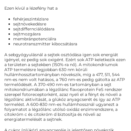
Ezen kívül a lézefény hat a
fehérjeszintézisre
sejtnövekedésre
sejtdiffernciálódásra
sejtmozgásra
membránpotenciálra
neurotranszmitter kibocsátásra
A sebgyógyulásnál a sejtek osztódása igen sok energiát
igényel, ez pedig sok oxigént. Ezért sok ATP keletkezik ezen
a területen a sejtekben (150%-ra nő). A mitokondriumok
ATP termelésre legjobban 630 nm körüli
hullámhossztartományban növekszik, míg a 477, 511, 544
nm-es nem volt hatásos, a 760 nm-es pedig gátolta az ATP
termelődését. A 370-490 nm-es tartományban a sejt
mitokondriumában a légzőlánc flavoprotein FeS rendszer
szerepel fotoreceptorként, azaz nyeli el a fényt és növeli a
légzőlánc aktivitását, a glükóz anyagcserét és így az ATP
termelést. A 600-830 nm-es hullámhossznál ugyanezt a
folyamatot a légzőlánc utólsó oxidáz enzimrendszere, a
citokróm c és citokróm d biztosítja és növeli az
energiatermelését a sejtnek.
A cukor (glükóz) anyagcseréje is jelentősen növekszik.