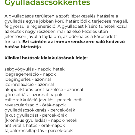
Gyulladáscsökkentés
A gyulladásos területen a szoft lézerkezelés hatására a
gyulladás egyre jobban körülhatárolódik, terjedése megáll,
felgyorsul a regeneráció. A gyulladást kísérő tünetek közül
az esetek nagy részében már az első kezelés után
jelentősen javul a fájdalom, az ödéma és a károsodott
funkció.
Ezt szintén az immunrendszerre való kedvező
hatása biztosítja
.
Klinikai hatások kialakulásának ideje:
sebgyógyulás - napok, hetek
idegregeneráció - napok
idegingerlés - azonnal
izomrelaxáció - azonnal
akupunktúrás pont kezelése - azonnal
görcsoldás - azonnal-napok
mikorcirkuláció javulás - percek, órák
revascularizáció - órák-napok
gyulladáscsökkenés - percek-órák
(akut gyulladás) - percek-órák
(krónikus gyulladás) - napok-hetek
antivirális hatás - órák-napok
fájdalomcsillapítás - percek-órák