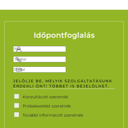
Időpontfoglalás
JELÖLJE BE, MELYIK SZOLGÁLTATÁSUNK
ÉRDEKLI ÖNT! TÖBBET IS BEJELÖLHET.
Konzultációt szeretnék
Próbakezelést szeretnék
További információt szeretnék