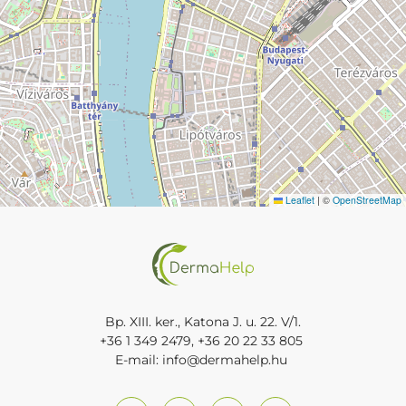
Leaflet
|
©
OpenStreetMap
Bp. XIII. ker., Katona J. u. 22. V/1.
+36 1 349 2479
,
+36 20 22 33 805
E-mail:
info@dermahelp.hu