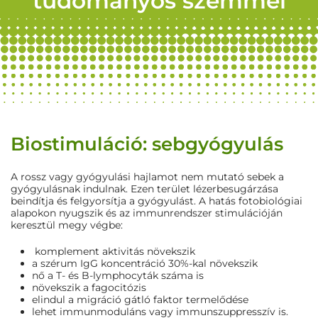
tudományos szemmel
Biostimuláció: sebgyógyulás
A rossz vagy gyógyulási hajlamot nem mutató sebek a
gyógyulásnak indulnak. Ezen terület lézerbesugárzása
beindítja és felgyorsítja a gyógyulást. A hatás fotobiológiai
alapokon nyugszik és az immunrendszer stimulációján
keresztül megy végbe:
komplement aktivitás növekszik
a szérum IgG koncentráció 30%-kal növekszik
nő a T- és B-lymphocyták száma is
növekszik a fagocitózis
elindul a migráció gátló faktor termelődése
lehet immunmoduláns vagy immunszuppresszív is.