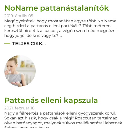
NoName pattanástalanítók
2019. április 05
Megfigyeltétek, hogy mostanában egyre több No Name
cég hirdeti a pattanás elleni portékáit? Több méteren
keresztül hirdetik a cuccot, a végén szeretnéd megnézni,
hogy jó-jó, de ki is vagy te? ...
TELJES CIKK...
Pattanás elleni kapszula
2021. február 18
Nagy a félreértés a pattanások elleni gyógyszerek körül.
Sokan azt hiszik, hogy csak a "régi" Roaccutan tartalmaz
olyan hatóanyagot, melynek súlyos mellékhatásai lehetnek.
Sajnos, nem ez a helyz...