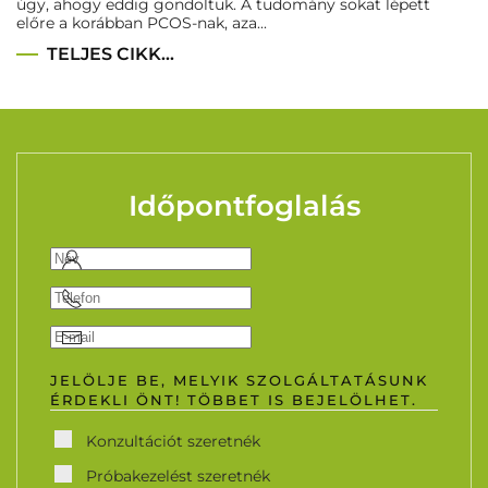
úgy, ahogy eddig gondoltuk. A tudomány sokat lépett
előre a korábban PCOS-nak, aza...
TELJES CIKK...
Időpontfoglalás
JELÖLJE BE, MELYIK SZOLGÁLTATÁSUNK
ÉRDEKLI ÖNT! TÖBBET IS BEJELÖLHET.
Konzultációt szeretnék
Próbakezelést szeretnék