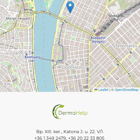
Leaflet
|
©
OpenStreetMap
Bp. XIII. ker., Katona J. u. 22. V/1.
+36 1 349 2479
,
+36 20 22 33 805