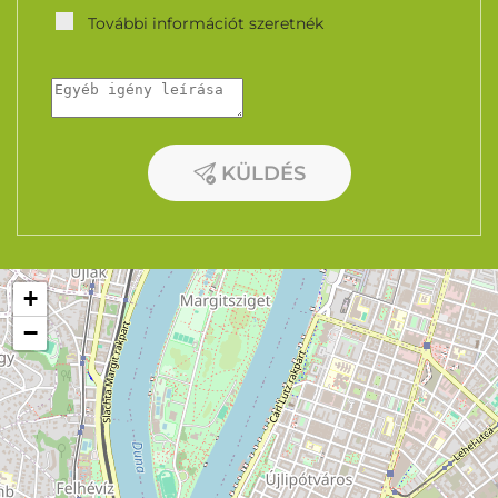
További információt szeretnék
KÜLDÉS
+
−